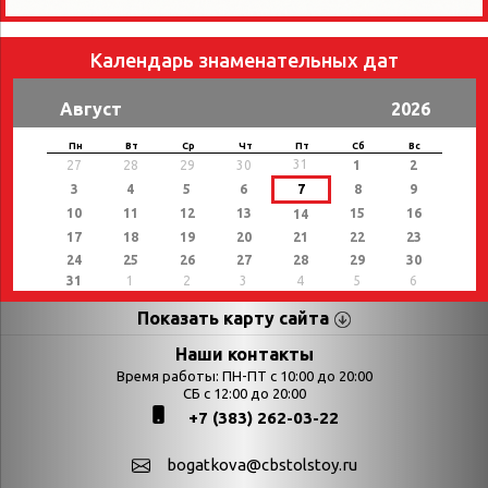
Календарь знаменательных дат
Август
2026
Пн
Вт
Ср
Чт
Пт
Сб
Вс
31
27
28
29
30
1
2
3
4
5
6
7
8
9
10
11
12
13
15
16
14
17
18
19
20
21
22
23
24
25
26
27
28
29
30
31
1
2
3
4
5
6
Показать карту сайта
Страницы
Категории
Наши контакты
Время работы: ПН-ПТ с 10:00 до 20:00
Афиша
СБ с 12:00 до 20:00
Выставки
+7 (383) 262-03-22
Библиотекарям
День в истории
Календарь
День в истории.
bogatkova@cbstolstoy.ru