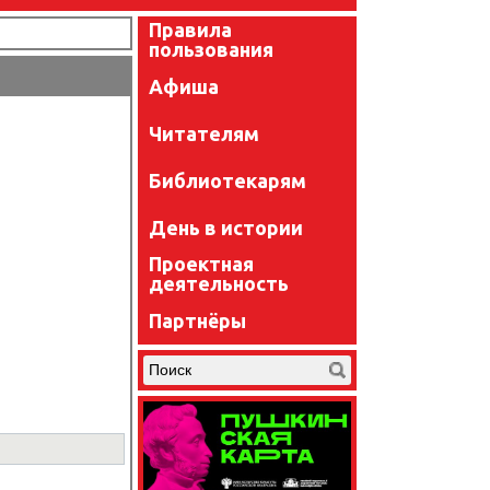
Правила
пользования
Афиша
Читателям
Библиотекарям
День в истории
Проектная
деятельность
Партнёры