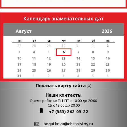
Календарь знаменательных дат
Август
2026
Пн
Вт
Ср
Чт
Пт
Сб
Вс
30
27
28
29
31
1
2
3
4
5
6
7
8
9
10
11
12
14
15
16
13
17
18
19
20
21
22
23
24
25
26
27
28
29
30
31
1
2
3
4
5
6
Показать карту сайта
Страницы
Категории
Наши контакты
Время работы: ПН-ПТ с 10:00 до 20:00
Афиша
СБ с 12:00 до 20:00
Выставки
+7 (383) 262-03-22
Библиотекарям
День в истории
Календарь
День в истории.
bogatkova@cbstolstoy.ru