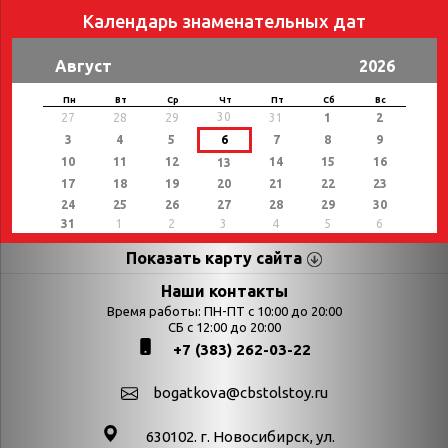
Календарь знаменательных дат
Август
2026
Пн
Вт
Ср
Чт
Пт
Сб
Вс
30
27
28
29
31
1
2
3
4
5
6
7
8
9
10
11
12
14
15
16
13
17
18
19
20
21
22
23
24
25
26
27
28
29
30
31
1
2
3
4
5
6
Показать карту сайта
Страницы
Категории
Наши контакты
Время работы: ПН-ПТ с 10:00 до 20:00
Афиша
СБ с 12:00 до 20:00
Выставки
+7 (383) 262-03-22
Библиотекарям
День в истории
Календарь
День в истории.
bogatkova@cbstolstoy.ru
знаменательных дат
Август
630102. г. Новосибирск, ул.