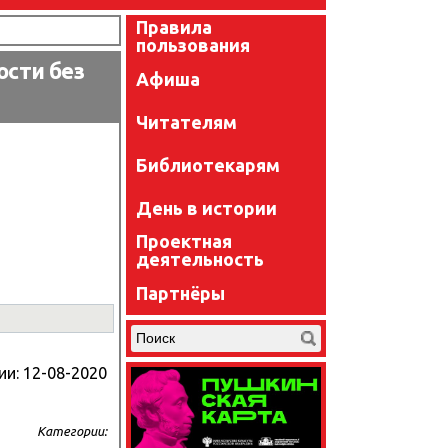
Правила
пользования
ости без
Афиша
Читателям
Библиотекарям
День в истории
Проектная
деятельность
Партнёры
ии:
12-08-2020
Категории: