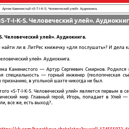
Артем Каменистый «S-T-I-K-S. Человеческий улей». Аудиокнига.
-T-I-K-S. Человеческий улей». Аудиокниг
S. Человеческий улей». Аудиокнига.
 найти ли в ЛитРес книжечку «для послушать»? И дела 
Человеческий улей». Аудиокнига.
ма Каменистого — Артур Сергеевич Смирнов. Родился в
я специальность — горный инженер (геологическая съе
у признанию, в угольной шахте никогда не был.
о «S-T-I-K-S. Человеческий улей» является первым в сери
ческий мир. Главный герой, Игорь, попадает в Улей —
, все же, есть выход?..