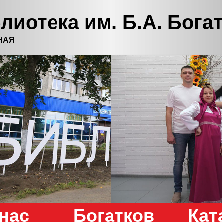
лиотека им. Б.А. Бога
НАЯ
нас
Богатков
Кат