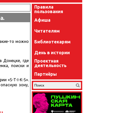
Правила
пользования
а.
Афиша
Читателям
Библиотекарям
какие-то можно
День в истории
Проектная
 Донецке, где
деятельность
мка, поиски и
Партнёры
и «S-T-I-K-S».
 опасную зону,