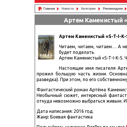
Главная
Новости
Категории
Рекомендуем
Артем Каменистый «S
Артем Каменистый «S-T-I-K-
Читаем, читаем, читаем… А не
будет поделать.
Артем Каменистый «S-T-I-K-S. 
Настоящее имя писателя Арте
прожил большую часть жизни. Основна
разведка). При этом, по его собственном
Фантастический роман Артёма Каменистог
Необычный сюжет, интересный фантасти
откуда невозможно выбраться живым. Или
Дата написания: 2016 год.
Жанр: Боевая фантастика