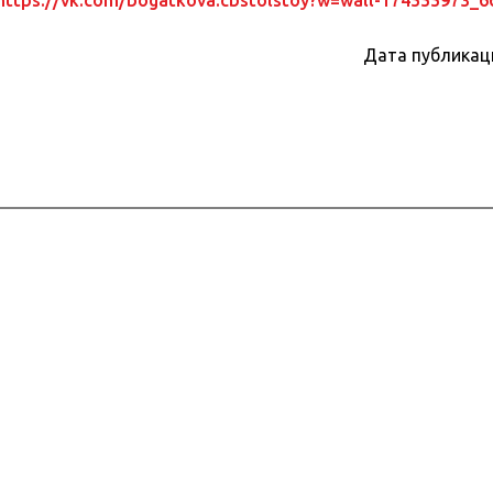
https://vk.com/bogatkova.cbstolstoy?w=wall-174555973_6
Дата публикац