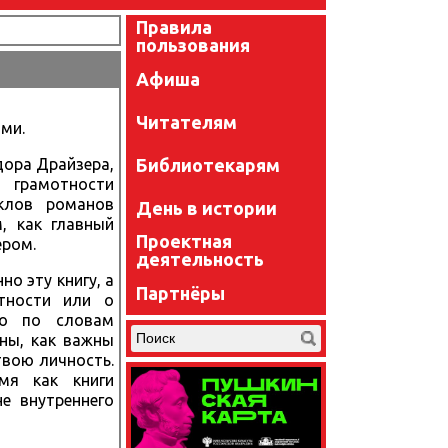
Правила
пользования
Афиша
Читателям
ми.
Библиотекарям
дора Драйзера,
грамотности
клов романов
День в истории
, как главный
Проектная
ером.
деятельность
о эту книгу, а
Партнёры
тности или о
то по словам
жны, как важны
твою личность.
мя как книги
е внутреннего