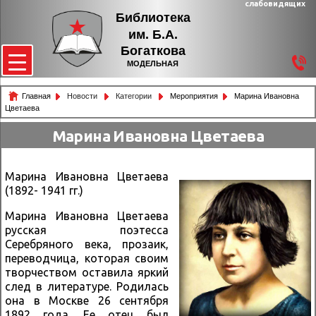
слабовидящих
Библиотека
им. Б.А.
Богаткова
МОДЕЛЬНАЯ
Главная
Новости
Категории
Мероприятия
Марина Ивановна
Цветаева
Марина Ивановна Цветаева
Марина Ивановна Цветаева
(1892- 1941 гг.)
Марина Ивановна Цветаева
русская поэтесса
Серебряного века, прозаик,
переводчица, которая своим
творчеством оставила яркий
след в литературе. Родилась
она в Москве 26 сентября
1892 года. Ее отец был