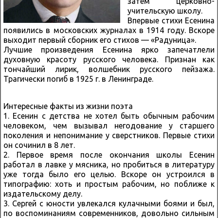
затем церковно-
учительскую школу.
Впервые стихи Есенина
появились в московских журналах в 1914 году. Вскоре
выходит первый сборник его стихов — «Радуница».
Лучшие произведения Есенина ярко запечатлели
духовную красоту русского человека. Признан как
тончайший лирик, волшебник русского пейзажа.
Трагически погиб в 1925 г. в Ленинграде.
Интересные факты из жизни поэта
1. Есенин с детства не хотел быть обычным рабочим
человеком, чем вызывал негодование у старшего
поколения и непонимание у сверстников. Первые стихи
он сочинил в 8 лет.
2. Первое время после окончания школы Есенин
работал в лавке у мясника, но пробиться в литературу
уже тогда было его целью. Вскоре он устроился в
типографию: хоть и простым рабочим, но поближе к
издательскому делу.
3. Сергей с юности увлекался кулачными боями и был,
по воспоминаниям современников, довольно сильным