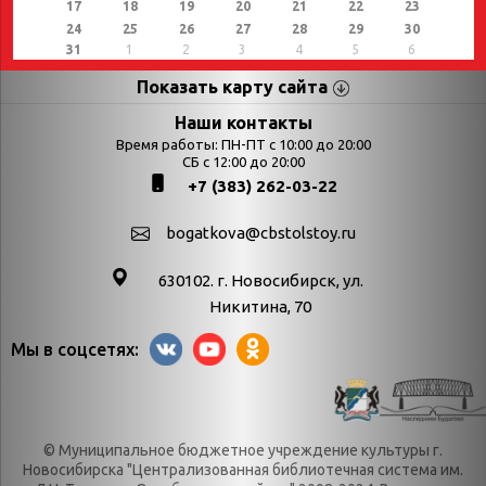
17
18
19
20
21
22
23
24
25
26
27
28
29
30
31
1
2
3
4
5
6
Показать карту сайта
Страницы
Категории
Наши контакты
Время работы: ПН-ПТ с 10:00 до 20:00
Афиша
СБ с 12:00 до 20:00
Выставки
+7 (383) 262-03-22
Библиотекарям
День в истории
Календарь
День в истории.
bogatkova@cbstolstoy.ru
знаменательных дат
Август
630102. г. Новосибирск, ул.
Методические
День в истории.
Никитина, 70
материалы
Апрель
Мы в соцсетях:
Богатков
День в истории.
Контакты
Декабрь
Литрес
День в истории.
© Муниципальное бюджетное учреждение культуры г.
Новости
Июль
Новосибирска "Централизованная библиотечная система им.