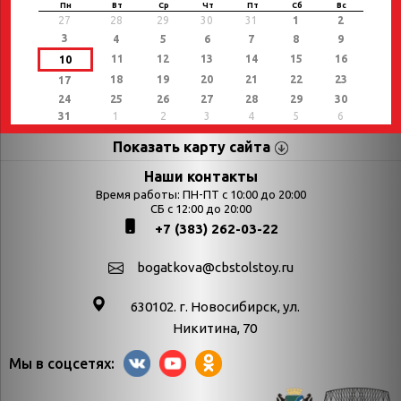
Пн
Вт
Ср
Чт
Пт
Сб
Вс
27
28
29
30
31
1
2
3
4
5
6
7
8
9
11
12
13
14
15
16
10
18
19
20
21
22
23
17
24
25
26
27
28
29
30
31
1
2
3
4
5
6
Показать карту сайта
Страницы
Категории
Наши контакты
Время работы: ПН-ПТ с 10:00 до 20:00
Афиша
СБ с 12:00 до 20:00
Выставки
+7 (383) 262-03-22
Библиотекарям
День в истории
Календарь
День в истории.
bogatkova@cbstolstoy.ru
знаменательных дат
Август
630102. г. Новосибирск, ул.
Методические
День в истории.
Никитина, 70
материалы
Апрель
Мы в соцсетях:
Богатков
День в истории.
Контакты
Декабрь