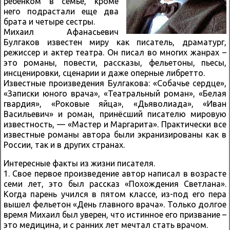
ребенком в семье, кроме
него подрастали еще два
брата и четыре сестры.
Михаил Афанасьевич
Булгаков известен миру как писатель, драматург,
режиссер и актер театра. Он писал во многих жанрах –
это романы, повести, рассказы, фельетоны, пьесы,
инсценировки, сценарии и даже оперные либретто.
Известные произведения Булгакова: «Собачье сердце»,
«Записки юного врача», «Театральный роман», «Белая
гвардия», «Роковые яйца», «Дьяволиада», «Иван
Васильевич» и роман, принёсший писателю мировую
известность, — «Мастер и Маргарита». Практически все
известные романы автора были экранизированы как в
России, так и в других странах.
Интересные факты из жизни писателя.
1. Свое первое произведение автор написал в возрасте
семи лет, это был рассказ «Похождения Светлана».
Когда парень учился в пятом классе, из-под его пера
вышел фельетон «День главного врача». Только долгое
время Михаил был уверен, что истинное его призвание –
это медицина, и с ранних лет мечтал стать врачом.