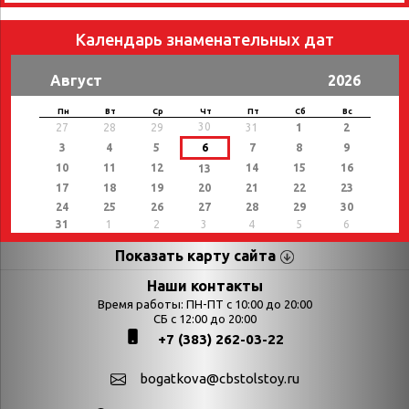
Календарь знаменательных дат
Август
2026
Пн
Вт
Ср
Чт
Пт
Сб
Вс
30
27
28
29
31
1
2
3
4
5
6
7
8
9
10
11
12
14
15
16
13
17
18
19
20
21
22
23
24
25
26
27
28
29
30
31
1
2
3
4
5
6
Показать карту сайта
Страницы
Категории
Наши контакты
Время работы: ПН-ПТ с 10:00 до 20:00
Афиша
СБ с 12:00 до 20:00
Выставки
+7 (383) 262-03-22
Библиотекарям
День в истории
Календарь
День в истории.
bogatkova@cbstolstoy.ru
знаменательных дат
Август