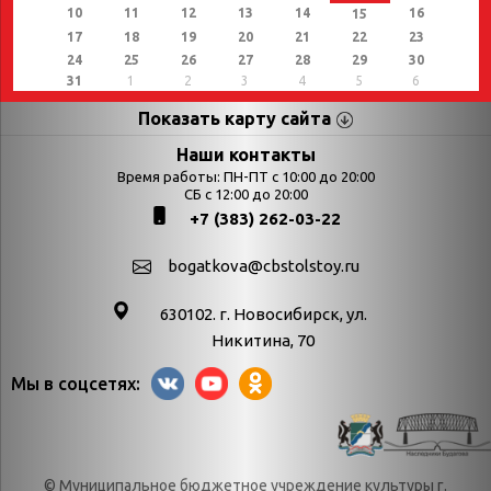
10
11
12
13
14
16
15
17
18
19
20
21
22
23
24
25
26
27
28
29
30
31
1
2
3
4
5
6
Показать карту сайта
Страницы
Категории
Наши контакты
Время работы: ПН-ПТ с 10:00 до 20:00
Афиша
СБ с 12:00 до 20:00
Выставки
+7 (383) 262-03-22
Библиотекарям
День в истории
Календарь
День в истории.
bogatkova@cbstolstoy.ru
знаменательных дат
Август
630102. г. Новосибирск, ул.
Методические
День в истории.
Никитина, 70
материалы
Апрель
Мы в соцсетях:
Богатков
День в истории.
Контакты
Декабрь
Литрес
День в истории.
© Муниципальное бюджетное учреждение культуры г.