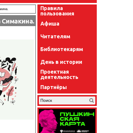
Правила
кина.
пользования
 Симакина.
Афиша
Читателям
Библиотекарям
День в истории
Проектная
деятельность
Партнёры