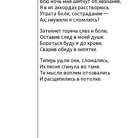
Всю ночь мне шепчут об незнание,
Я в их аккордах расстворюсь.
Утрата боли, сострадание —
Ах, неужели я сломлюсь?
Затихнет горечь слез и боли,
Оставив след в моей душе.
Бороться буду я до крови,
Сварив обиду в кипятке.
Теперь ушли они, сломались,
Их песня сгинула во тьме.
Те мысли воплем отозвались
И расщепились в потолке.