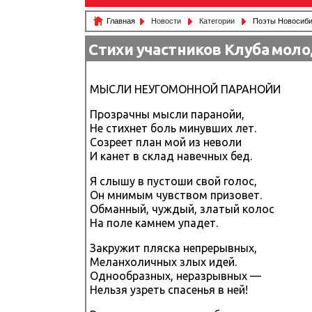
Главная
Новости
Категории
Поэты Новосиби
Стихи участников Клуба моло
МЫСЛИ НЕУГОМОННОЙ ПАРАНОЙИ
Прозрачны мысли паранойи,
Не стихнет боль минувших лет.
Созреет план мой из неволи
И канет в склад навечных бед.
Я слышу в пустоши свой голос,
Он мнимым чувством призовет.
Обманный, чуждый, златый колос
На поле камнем упадет.
Закружит пляска непрерывных,
Меланхоличных злых идей.
Однообразных, неразрывных —
Нельзя узреть спасенья в ней!