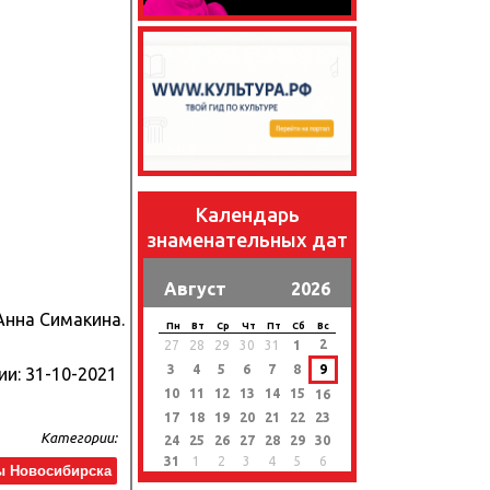
Календарь
знаменательных дат
Август
2026
Анна Симакина.
Пн
Вт
Ср
Чт
Пт
Сб
Вс
2
27
28
29
30
31
1
3
4
5
6
7
8
9
ии:
31-10-2021
10
11
12
13
14
15
16
17
18
19
20
21
22
23
Категории:
24
25
26
27
28
29
30
31
1
2
3
4
5
6
ы Новосибирска