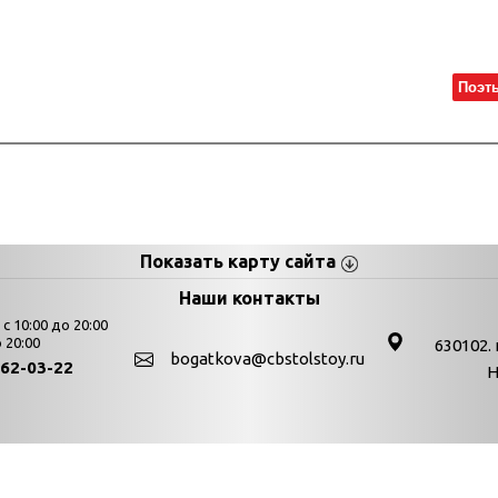
Поэт
Показать карту сайта
цы
К
Наши контакты
 10:00 до 20:00
Выставки
 20:00
630102. 
bogatkova@cbstolstoy.ru
262-03-22
Н
День в истории
День в истории. Авгус
День в истории. Апрел
туры г. Новосибирска "Централизованная библиотечная система им
День в истории. Декаб
2024. Все права защищены.