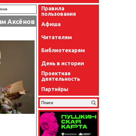
Правила
сёнов
пользования
им Аксёнов
Афиша
Читателям
Библиотекарям
День в истории
Проектная
деятельность
Партнёры