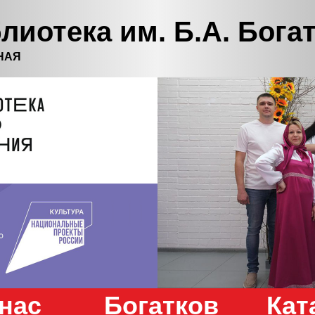
лиотека им. Б.А. Бога
НАЯ
нас
Богатков
Кат