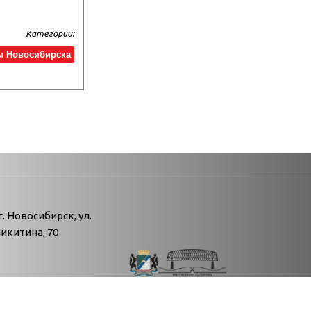
Категории:
ы Новосибирска
атегории
г. Новосибирск, ул.
икитина, 70
т
ь
. Л.Н. Толстого Октябрьского района" 2008-
рь