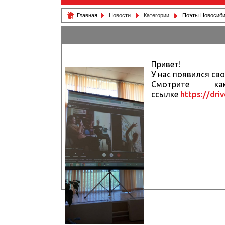
Главная
Новости
Категории
Поэты Новосиби
Привет!
У нас появился св
Смотрите 
ссылке
https://dr