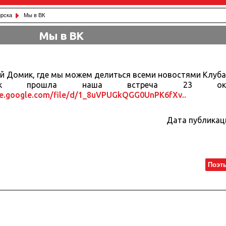
рска
Мы в ВК
Мы в ВК
ой Домик, где мы можем делиться всеми новостями Клуб
как прошла наша встреча 23 ок
ive.google.com/file/d/1_8uVPUGkQGG0UnPK6fXv..
Дата публикац
Поэт