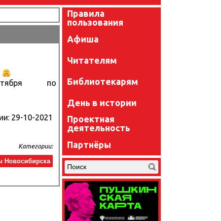
Правила
пользования
Афиша
Читателям
а
Библиотекарям
тября по
День в истории
ии:
29-10-2021
Проектная
деятельность
Партнёры
Категории:
ы Новосибирска