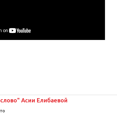
 слово" Асии Елибаевой
то