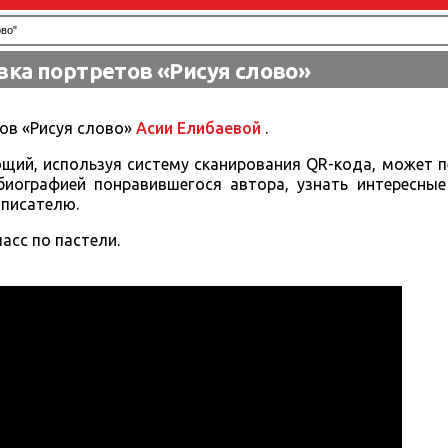
ово"
вка портретов «Рисуя слово»
тов «Рисуя слово»
Асии Елибаевой
.
щий, используя систему сканирования QR-кода, может п
биографией понравившегося автора, узнать интересные
 писателю.
асс по пастели.