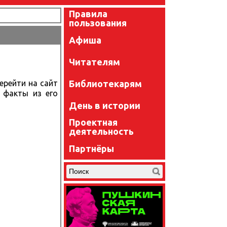
Правила
пользования
Афиша
Читателям
Библиотекарям
ерейти на сайт
 факты из его
День в истории
Проектная
деятельность
Партнёры