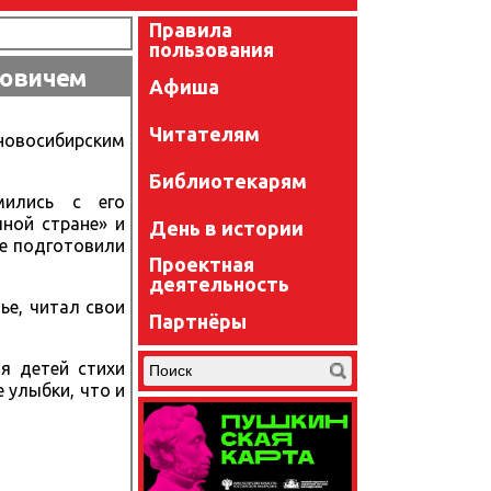
Правила
пользования
товичем
Афиша
Читателям
овосибирским
Библиотекарям
мились с его
чной стране» и
День в истории
же подготовили
Проектная
деятельность
ье, читал свои
Партнёры
ля детей стихи
 улыбки, что и