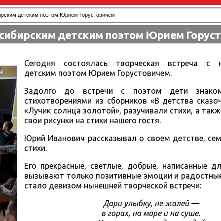
бирским детским поэтом Юрием Горустовичем
восибирским детским поэтом Юрием Горус
Сегодня состоялась творческая встреча с н
детским поэтом Юрием Горустовичем.
Задолго до встречи с поэтом дети знако
стихотворениями из сборников «В детства сказо
«Лучик солнца золотой», разучивали стихи, а так
свои рисунки на стихи нашего гостя.
Юрий Иванович рассказывал о своем детстве, сем
стихи.
Его прекрасные, светлые, добрые, написанные д
вызывают только позитивные эмоции и радостные
стало девизом нынешней творческой встречи:
Дари улыбку, не жалей —
в горах, на море и на суше.