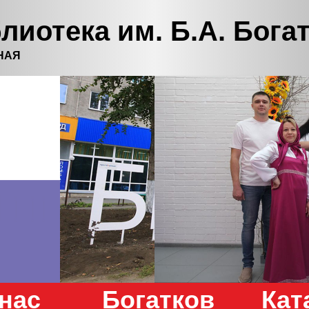
лиотека им. Б.А. Бога
НАЯ
нас
Богатков
Кат