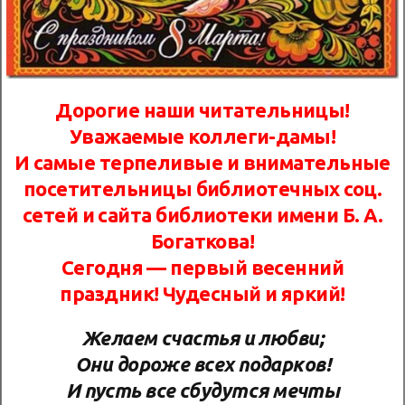
Дорогие наши читательницы!
Уважаемые коллеги-дамы!
И самые терпеливые и внимательные
посетительницы библиотечных соц.
сетей и сайта библиотеки имени Б. А.
Богаткова!
Сегодня — первый весенний
праздник! Чудесный и яркий!
Желаем счастья и любви;
Они дороже всех подарков!
И пусть все сбудутся мечты