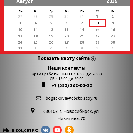
Август
2026
Пн
Вт
Ср
Чт
Пт
Сб
Вс
1
27
28
29
30
31
2
3
4
5
6
7
8
9
10
11
12
13
14
16
15
17
18
19
20
21
22
23
24
25
26
27
28
29
30
31
1
2
3
4
5
6
Показать карту сайта
Страницы
Категории
Наши контакты
Время работы: ПН-ПТ с 10:00 до 20:00
Афиша
СБ с 12:00 до 20:00
Выставки
+7 (383) 262-03-22
Библиотекарям
День в истории
Календарь
День в истории.
bogatkova@cbstolstoy.ru
знаменательных дат
Август
630102. г. Новосибирск, ул.
Методические
День в истории.
Никитина, 70
материалы
Апрель
Мы в соцсетях:
Богатков
День в истории.