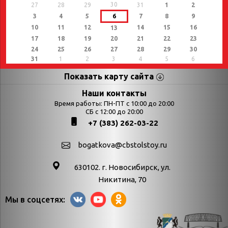
30
27
28
29
31
1
2
3
4
5
6
7
8
9
10
11
12
14
15
16
13
17
18
19
20
21
22
23
24
25
26
27
28
29
30
31
1
2
3
4
5
6
Показать карту сайта
Страницы
Категории
Наши контакты
Время работы: ПН-ПТ с 10:00 до 20:00
Афиша
СБ с 12:00 до 20:00
Выставки
+7 (383) 262-03-22
Библиотекарям
День в истории
Календарь
День в истории.
bogatkova@cbstolstoy.ru
знаменательных дат
Август
630102. г. Новосибирск, ул.
Методические
День в истории.
Никитина, 70
материалы
Апрель
Мы в соцсетях:
Богатков
День в истории.
Контакты
Декабрь