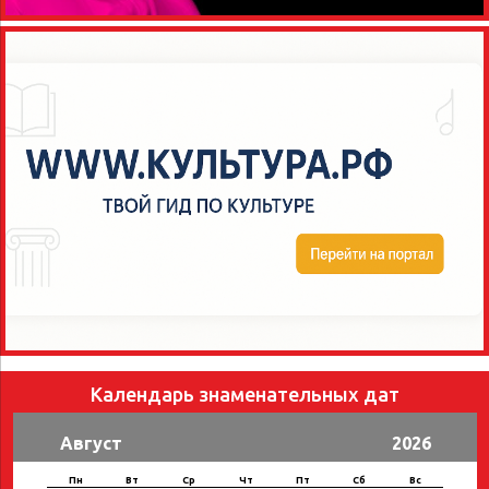
Календарь знаменательных дат
Август
2026
Пн
Вт
Ср
Чт
Пт
Сб
Вс