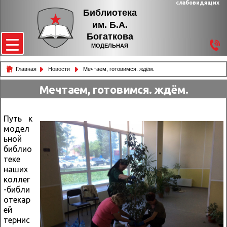
слабовидящих
Библиотека
им. Б.А.
Богаткова
МОДЕЛЬНАЯ
Главная
Новости
Мечтаем, готовимся. ждём.
Мечтаем, готовимся. ждём.
Путь к
модел
ьной
библио
теке
наших
коллег
-библи
отекар
ей
тернис