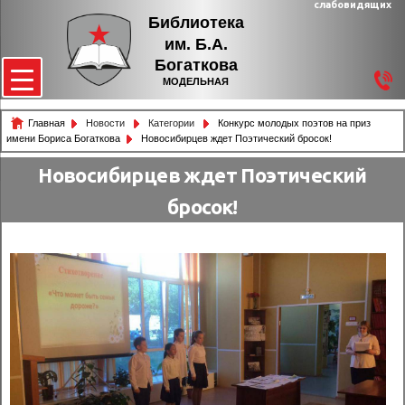
слабовидящих
Библиотека
им. Б.А.
Богаткова
МОДЕЛЬНАЯ
Главная
Новости
Категории
Конкурс молодых поэтов на приз
имени Бориса Богаткова
Новосибирцев ждет Поэтический бросок!
Новосибирцев ждет Поэтический
бросок!