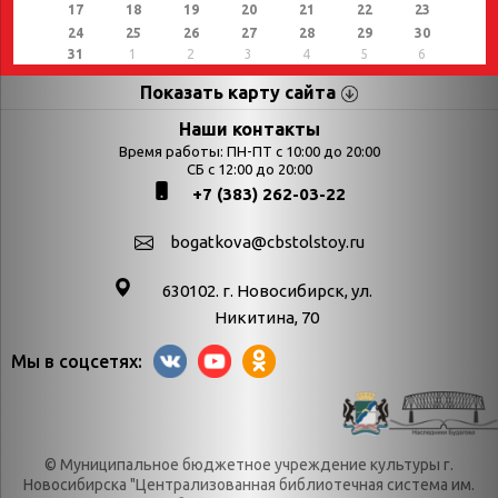
17
18
19
20
21
22
23
24
25
26
27
28
29
30
31
1
2
3
4
5
6
Показать карту сайта
Страницы
Категории
Наши контакты
Время работы: ПН-ПТ с 10:00 до 20:00
Афиша
СБ с 12:00 до 20:00
Выставки
+7 (383) 262-03-22
Библиотекарям
День в истории
Календарь
День в истории.
bogatkova@cbstolstoy.ru
знаменательных дат
Август
630102. г. Новосибирск, ул.
Методические
День в истории.
Никитина, 70
материалы
Апрель
Мы в соцсетях:
Богатков
День в истории.
Контакты
Декабрь
Литрес
День в истории.
© Муниципальное бюджетное учреждение культуры г.
Новости
Июль
Новосибирска "Централизованная библиотечная система им.