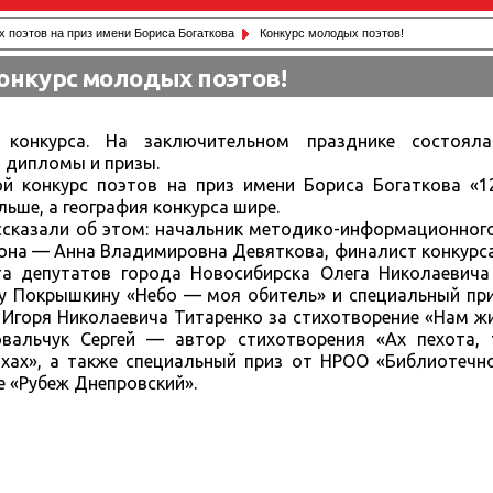
 поэтов на приз имени Бориса Богаткова
Конкурс молодых поэтов!
онкурс молодых поэтов!
конкурса. На заключительном празднике состояла
 дипломы и призы.
й конкурс поэтов на приз имени Бориса Богаткова «12
льше, а география конкурса шире.
ссказали об этом: начальник методико-информационног
айона — Анна Владимировна Девяткова, финалист конкурс
та депутатов города Новосибирска Олега Николаевича
у Покрышкину «Небо — моя обитель» и специальный при
Игоря Николаевича Титаренко за стихотворение «Нам жи
вальчук Сергей — автор стихотворения «Ах пехота, 
ихах», а также специальный приз от НРОО «Библиотечн
е «Рубеж Днепровский».