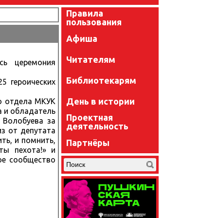
Правила
пользования
Афиша
Читателям
сь церемония
Библиотекарям
5 героических
День в истории
о отдела МКУК
а и обладатель
Проектная
 Волобуева за
деятельность
з от депутата
ть, и помнить,
Партнёры
ты пехота!» и
ое сообщество