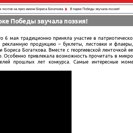
 поэтов на приз имени Бориса Богаткова
В парке Победы звучала поэзия!
рке Победы звучала поэзия!
ого 6 мая традиционно приняла участие в патриотическ
 рекламную продукцию – буклеты, листовки и флаеры
 Бориса Богаткова. Вместе с георгиевской ленточкой е
ю. Особенно привлекала возможность прочитать в микр
телей прошлых лет конкурса. Самые интересные мо