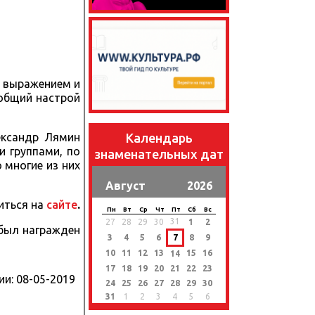
С выражением и
 общий настрой
Календарь
ександр Лямин
и группами, по
знаменательных дат
 многие из них
Август
2026
ться на
сайте
.
Пн
Вт
Ср
Чт
Пт
Сб
Вс
31
27
28
29
30
1
2
 был награжден
3
4
5
6
7
8
9
10
11
12
13
15
16
14
17
18
19
20
21
22
23
ии:
08-05-2019
24
25
26
27
28
29
30
31
1
2
3
4
5
6