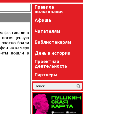
Правила
пользования
Афиша
Читателям
ом фестивале в
, посвященную
Библиотекарям
е охотно брали
офон на камеру
День в истории
менты вошли в
Проектная
деятельность
Партнёры