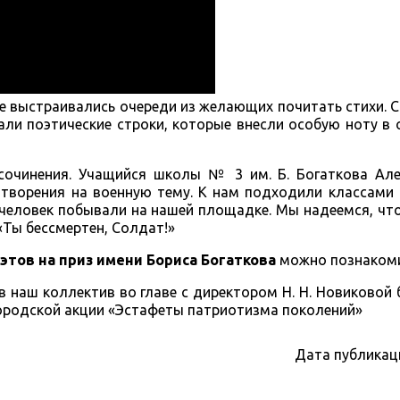
е выстраивались очереди из желающих почитать стихи. 
али поэтические строки, которые внесли особую ноту в
 сочинения. Учащийся школы № 3 им. Б. Богаткова Ал
творения на военную тему. К нам подходили классами 
еловек побывали на нашей площадке. Мы надеемся, что
 «Ты бессмертен, Солдат!»
тов на приз имени Бориса Богаткова
можно познакоми
 наш коллектив во главе с директором Н. Н. Новиковой
городской акции «Эстафеты патриотизма поколений»
Дата публикац