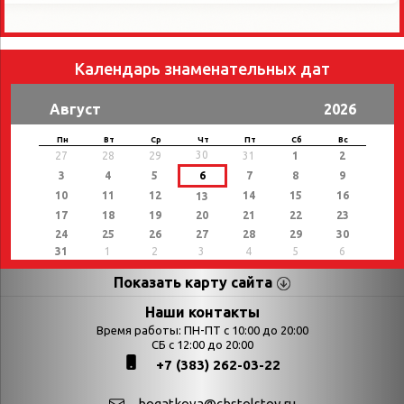
Календарь знаменательных дат
Август
2026
Пн
Вт
Ср
Чт
Пт
Сб
Вс
30
27
28
29
31
1
2
3
4
5
6
7
8
9
10
11
12
14
15
16
13
17
18
19
20
21
22
23
24
25
26
27
28
29
30
31
1
2
3
4
5
6
Показать карту сайта
Страницы
Категории
Наши контакты
Время работы: ПН-ПТ с 10:00 до 20:00
Афиша
СБ с 12:00 до 20:00
Выставки
+7 (383) 262-03-22
Библиотекарям
День в истории
Календарь
День в истории.
bogatkova@cbstolstoy.ru