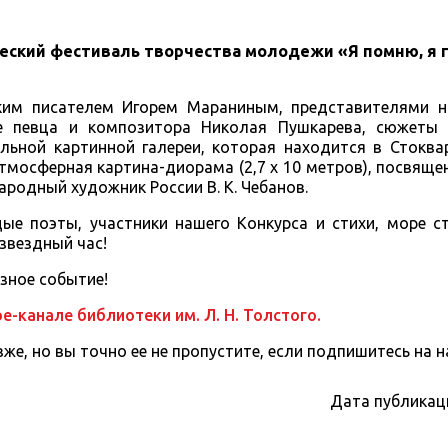
ский фестиваль творчества молодежи «Я помню, я 
ским писателем Игорем Мараниным, представителями н
ие певца и композитора Николая Пушкарева, сюжеты
льной картинной галереи, которая находится в Стоква
тмосферная картина-диорама (2,7 х 10 метров), посвящ
ародный художник России В. К. Чебанов.
ые поэты, участники нашего Конкурса и стихи, море ст
звездный час!
зное событие!
e-канале библиотеки им. Л. Н. Толстого.
же, но вы точно ее не пропустите, если подпишитесь на н
Дата публикац