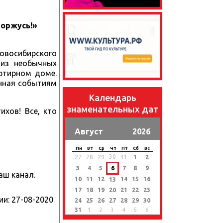
горжусь!»
овосибирского
 из необычных
ртирном доме.
енная событиям
Календарь
знаменательных дат
ихов! Все, кто
Август
2026
Пн
Вт
Ср
Чт
Пт
Сб
Вс
30
27
28
29
31
1
2
3
4
5
6
7
8
9
аш канал.
10
11
12
14
15
16
13
17
18
19
20
21
22
23
ии:
27-08-2020
24
25
26
27
28
29
30
31
1
2
3
4
5
6