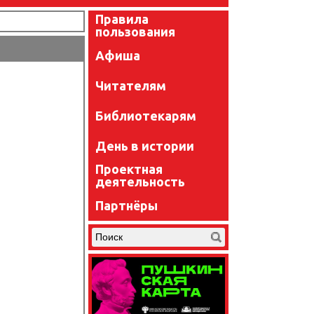
Правила
пользования
Афиша
Читателям
Библиотекарям
День в истории
Проектная
деятельность
Партнёры