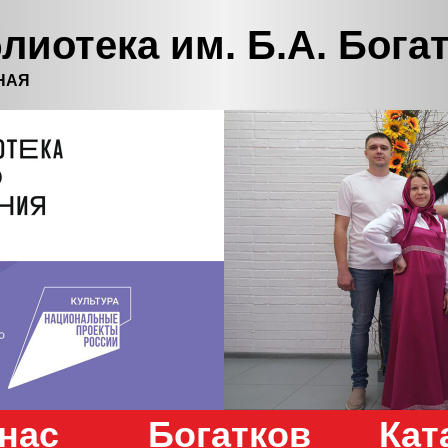
лиотека им. Б.А. Бога
НАЯ
нас
Богатков
Кат