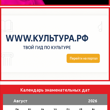
Календарь знаменательных дат
Август
2026
Пн
Вт
Ср
Чт
Пт
Сб
Вс