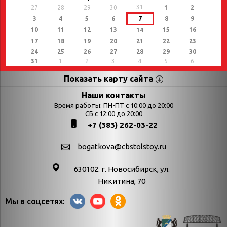
31
27
28
29
30
1
2
3
4
5
6
7
8
9
10
11
12
13
15
16
14
17
18
19
20
21
22
23
24
25
26
27
28
29
30
31
1
2
3
4
5
6
Показать карту сайта
Страницы
Категории
Наши контакты
Время работы: ПН-ПТ с 10:00 до 20:00
Афиша
СБ с 12:00 до 20:00
Выставки
+7 (383) 262-03-22
Библиотекарям
День в истории
Календарь
День в истории.
bogatkova@cbstolstoy.ru
знаменательных дат
Август
630102. г. Новосибирск, ул.
Методические
День в истории.
Никитина, 70
материалы
Апрель
Мы в соцсетях:
Богатков
День в истории.
Контакты
Декабрь