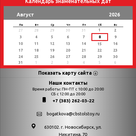
Календарь знаменательных дат
Август
2026
Пн
Вт
Ср
Чт
Пт
Сб
Вс
1
27
28
29
30
31
2
3
4
5
6
7
8
9
10
11
12
13
14
16
15
17
18
19
20
21
22
23
24
25
26
27
28
29
30
31
1
2
3
4
5
6
Показать карту сайта
Страницы
Категории
Наши контакты
Время работы: ПН-ПТ с 10:00 до 20:00
Афиша
СБ с 12:00 до 20:00
Выставки
+7 (383) 262-03-22
Библиотекарям
День в истории
Календарь
День в истории.
bogatkova@cbstolstoy.ru
знаменательных дат
Август
630102. г. Новосибирск, ул.
Методические
День в истории.
Никитина, 70