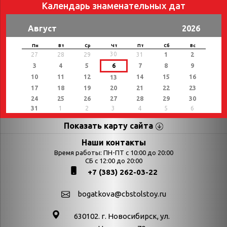
Календарь знаменательных дат
Август
2026
Пн
Вт
Ср
Чт
Пт
Сб
Вс
30
27
28
29
31
1
2
3
4
5
6
7
8
9
10
11
12
14
15
16
13
17
18
19
20
21
22
23
24
25
26
27
28
29
30
31
1
2
3
4
5
6
Показать карту сайта
Страницы
Категории
Наши контакты
Время работы: ПН-ПТ с 10:00 до 20:00
Афиша
СБ с 12:00 до 20:00
Выставки
+7 (383) 262-03-22
Библиотекарям
День в истории
Календарь
День в истории.
bogatkova@cbstolstoy.ru
знаменательных дат
Август
630102. г. Новосибирск, ул.
Методические
День в истории.