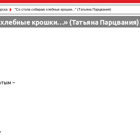
рска
"Со стола собираю хлебные крошки..." (Татьяна Парцвания)
ю хлебные крошки…» (Татьяна Парцвания)
атым –
,