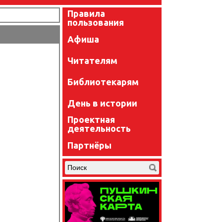
Правила
пользования
Афиша
Читателям
Библиотекарям
День в истории
Проектная
деятельность
Партнёры