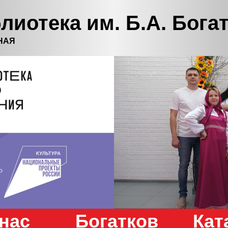
лиотека им. Б.А. Бога
НАЯ
нас
Богатков
Кат