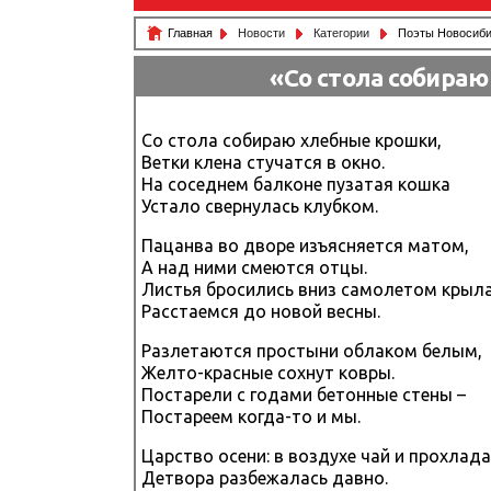
Главная
Новости
Категории
Поэты Новосиби
«Со стола собира
Со стола собираю хлебные крошки,
Ветки клена стучатся в окно.
На соседнем балконе пузатая кошка
Устало свернулась клубком.
Пацанва во дворе изъясняется матом,
А над ними смеются отцы.
Листья бросились вниз самолетом крыл
Расстаемся до новой весны.
Разлетаются простыни облаком белым,
Желто-красные сохнут ковры.
Постарели с годами бетонные стены –
Постареем когда-то и мы.
Царство осени: в воздухе чай и прохлада
Детвора разбежалась давно.