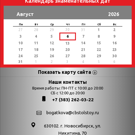
Календарь знаменательных дат
Август
2026
Пн
Вт
Ср
Чт
Пт
Сб
Вс
30
27
28
29
31
1
2
3
4
5
6
7
8
9
10
11
12
14
15
16
13
17
18
19
20
21
22
23
24
25
26
27
28
29
30
31
1
2
3
4
5
6
Показать карту сайта
Страницы
Категории
Наши контакты
Время работы: ПН-ПТ с 10:00 до 20:00
Афиша
СБ с 12:00 до 20:00
Выставки
+7 (383) 262-03-22
Библиотекарям
День в истории
Календарь
День в истории.
bogatkova@cbstolstoy.ru
знаменательных дат
Август
630102. г. Новосибирск, ул.
Методические
День в истории.
Никитина, 70