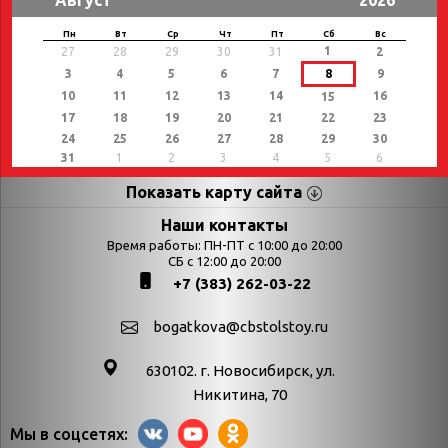
Август
2026
Пн
Вт
Ср
Чт
Пт
Сб
Вс
1
27
28
29
30
31
2
3
4
5
6
7
8
9
10
11
12
13
14
16
15
17
18
19
20
21
22
23
24
25
26
27
28
29
30
31
1
2
3
4
5
6
Показать карту сайта
Страницы
Категории
Наши контакты
Время работы: ПН-ПТ с 10:00 до 20:00
Афиша
СБ с 12:00 до 20:00
Выставки
+7 (383) 262-03-22
Библиотекарям
День в истории
Календарь
День в истории.
bogatkova@cbstolstoy.ru
знаменательных дат
Август
630102. г. Новосибирск, ул.
Методические
День в истории.
Никитина, 70
материалы
Апрель
Мы в соцсетях:
Богатков
День в истории.