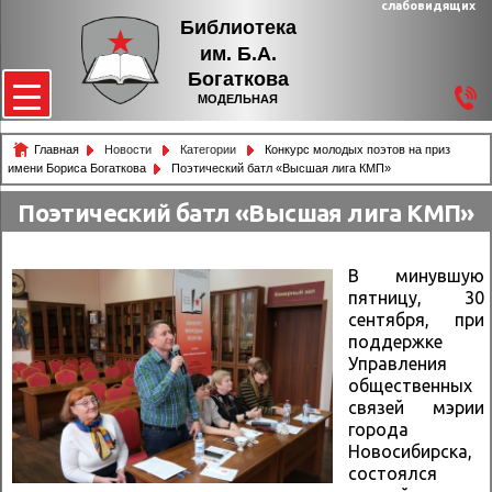
слабовидящих
Библиотека
им. Б.А.
Богаткова
МОДЕЛЬНАЯ
Главная
Новости
Категории
Конкурс молодых поэтов на приз
имени Бориса Богаткова
Поэтический батл «Высшая лига КМП»
Поэтический батл «Высшая лига КМП»
В минувшую
пятницу, 30
сентября, при
поддержке
Управления
общественных
связей мэрии
города
Новосибирска,
состоялся