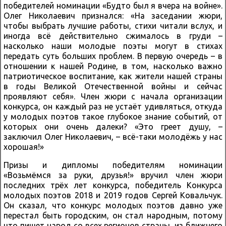
победителей номинации «Будто был я вчера на войне».
Олег Николаевич признался: «На заседании жюри,
чтобы выбрать лучшие работы, стихи читали вслух, и
иногда всё действительно сжималось в груди –
насколько наши молодые поэты могут в стихах
передать суть больших проблем. В первую очередь – в
отношении к нашей Родине, в том, насколько важно
патриотическое воспитание, как жители нашей страны
в годы Великой Отечественной войны и сейчас
проявляют себя». Член жюри с начала организации
конкурса, он каждый раз не устаёт удивляться, откуда
у молодых поэтов такое глубокое знание событий, от
которых они очень далеки? «Это греет душу, –
заключил Олег Николаевич, – всё-таки молодёжь у нас
хорошая!»
Призы и дипломы победителям номинации
«Возьмёмся за руки, друзья!» вручил член жюри
последних трёх лет конкурса, победитель Конкурса
молодых поэтов 2018 и 2019 годов Сергей Ковальчук.
Он сказал, что конкурс молодых поэтов давно уже
перестал быть городским, он стал народным, потому
что пишет народ со всех регионов страны, из ближнего