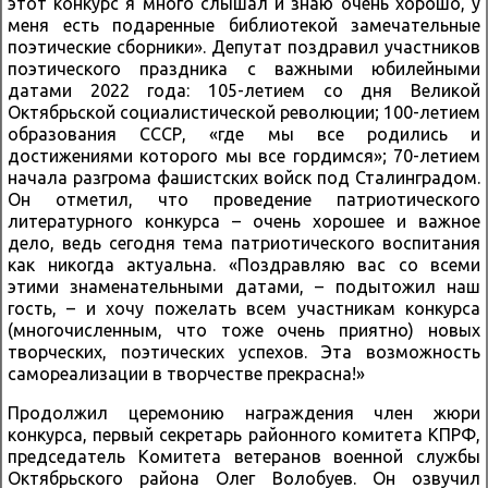
этот конкурс я много слышал и знаю очень хорошо, у
меня есть подаренные библиотекой замечательные
поэтические сборники». Депутат поздравил участников
поэтического праздника с важными юбилейными
датами 2022 года: 105-летием со дня Великой
Октябрьской социалистической революции; 100-летием
образования СССР, «где мы все родились и
достижениями которого мы все гордимся»; 70-летием
начала разгрома фашистских войск под Сталинградом.
Он отметил, что проведение патриотического
литературного конкурса – очень хорошее и важное
дело, ведь сегодня тема патриотического воспитания
как никогда актуальна. «Поздравляю вас со всеми
этими знаменательными датами, – подытожил наш
гость, – и хочу пожелать всем участникам конкурса
(многочисленным, что тоже очень приятно) новых
творческих, поэтических успехов. Эта возможность
самореализации в творчестве прекрасна!»
Продолжил церемонию награждения член жюри
конкурса, первый секретарь районного комитета КПРФ,
председатель Комитета ветеранов военной службы
Октябрьского района Олег Волобуев. Он озвучил