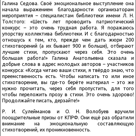
Галина Седова. Своё эмоциональное выступление она
начала выражением благодарности организаторам
мероприятия – специалистам библиотеки имени Л. Н.
Толстого: «Шесть лет проводить патриотический
конкурс – это очень трудная работа. Я поражаюсь
упорству коллектива библиотеки. И с благодарностью
отношусь к тем, кто, прежде чем дать жюри 200
стихотворений (а их бывает 900 и больше), отбирают
лучшие стихи, пропускают через себя. Это очень
большая работа!» Галина Анатольевна сказала и
добрые слова в адрес молодых авторов – участников
конкурса: «Когда читаю ваши стихи, я твёрдо знаю, что
преемственность есть. Чтобы написать то или иное
стихотворение, вы где-то берёте материал – это же
нужно прочитать, через себя пропустить, для того
чтобы переложить прозу в стихи. Это очень здорово!
Продолжайте писать, дерзайте!»
Р. И. Сулейманов и О. Н. Волобуев вручили
поощрительные призы от КПРФ. Они ещё раз обратили
внимание на эмоциональную составляющую
стихотворений, их проникновенность.