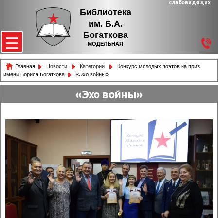
слабовидящих
Библиотека
им. Б.А.
Богаткова
МОДЕЛЬНАЯ
Главная
Новости
Категории
Конкурс молодых поэтов на приз
имени Бориса Богаткова
«Эхо войны»
«Эхо войны»