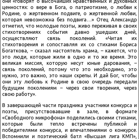
они «говорят о высочайших нравственных и духовных
ценностях: о вере в Бога, о патриотизме, о любви к
Родине, о жертвенном подвиге, о жертвенной любви,
которая невозможна без подвига…» Отец Александр
отметил, что молодые поэты, живо переживая в своих
стихотворениях события давно ушедших дней,
осуществляют связь поколений. «Читая их
стихотворения и сопоставляя их со стихами Бориса
Богаткова, – сказал настоятель храма, – кажется, что
это люди, которые жили в одно и то же время. Это
великая миссия, которую несут юные дарования, –
связь поколений, потому что это необходимо, это
нужно, это важно, это наши скрепы. И дай Бог, чтобы
они эту любовь к Родине в свою очередь передали
будущим поколениям – через свои творения, через
свою работу».
В завершающей части праздника участники конкурса и
поэты, присутствовавшие в зале, в формате
«Свободного микрофона» поделились своими стихами,
которые были тепло встречены публикой и
победителями конкурса, и впечатлениями о конкурсе.
Вспомнили и поэтический батл «Высшая лига КМП»,