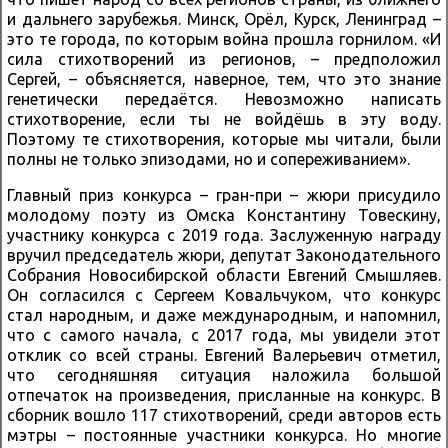
и дальнего зарубежья. Минск, Орёл, Курск, Ленинград –
это те города, по которым война прошла горнилом. «И
сила стихотворений из регионов, – предположил
Сергей, – объясняется, наверное, тем, что это знание
генетически передаётся. Невозможно написать
стихотворение, если ты не войдёшь в эту воду.
Поэтому те стихотворения, которые мы читали, были
полны не только эпизодами, но и сопереживанием».
Главный приз конкурса – гран-при – жюри присудило
молодому поэту из Омска Константину Товескину,
участнику конкурса с 2019 года. Заслуженную награду
вручил председатель жюри, депутат Законодательного
Собрания Новосибирской области Евгений Смышляев.
Он согласился с Сергеем Ковальчуком, что конкурс
стал народным, и даже международным, и напомнил,
что с самого начала, с 2017 года, мы увидели этот
отклик со всей страны. Евгений Валерьевич отметил,
что сегодняшняя ситуация наложила большой
отпечаток на произведения, присланные на конкурс. В
сборник вошло 117 стихотворений, среди авторов есть
мэтры – постоянные участники конкурса. Но многие