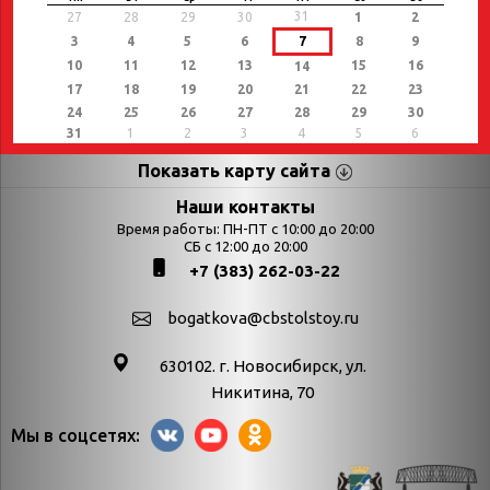
31
27
28
29
30
1
2
3
4
5
6
7
8
9
10
11
12
13
15
16
14
17
18
19
20
21
22
23
24
25
26
27
28
29
30
31
1
2
3
4
5
6
Показать карту сайта
Страницы
Категории
Наши контакты
Время работы: ПН-ПТ с 10:00 до 20:00
Афиша
СБ с 12:00 до 20:00
Выставки
+7 (383) 262-03-22
Библиотекарям
День в истории
Календарь
День в истории.
bogatkova@cbstolstoy.ru
знаменательных дат
Август
630102. г. Новосибирск, ул.
Методические
День в истории.
Никитина, 70
материалы
Апрель
Мы в соцсетях:
Богатков
День в истории.
Контакты
Декабрь