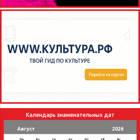
Календарь знаменательных дат
Август
2026
Пн
Вт
Ср
Чт
Пт
Сб
Вс