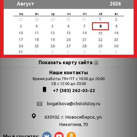
Август
2026
Пн
Вт
Ср
Чт
Пт
Сб
Вс
1
27
28
29
30
31
2
3
4
5
6
7
8
9
10
11
12
13
14
16
15
17
18
19
20
21
22
23
24
25
26
27
28
29
30
31
1
2
3
4
5
6
Показать карту сайта
Страницы
Категории
Наши контакты
Время работы: ПН-ПТ с 10:00 до 20:00
Афиша
СБ с 12:00 до 20:00
Выставки
+7 (383) 262-03-22
Библиотекарям
День в истории
Календарь
День в истории.
bogatkova@cbstolstoy.ru
знаменательных дат
Август
630102. г. Новосибирск, ул.
Методические
День в истории.
Никитина, 70
материалы
Апрель
Мы в соцсетях: