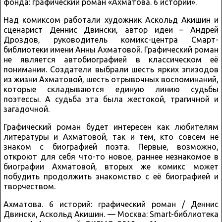
фонда: графический роман «Ахматова. 6 историй».
Над комиксом работали художник Аскольд Акишин и
сценарист Деннис Двински, автор идеи – Андрей
Дроздов, руководитель комикс-центра Смарт-
библиотеки имени Анны Ахматовой. Графический роман
не является автобиографией в классическом её
понимании. Создатели выбрали шесть ярких эпизодов
из жизни Ахматовой, шесть отрывочных воспоминаний,
которые складываются единую линию судьбы
поэтессы. А судьба эта была жестокой, трагичной и
загадочной.
Графический роман будет интересен как любителям
литературы и Ахматовой, так и тем, кто совсем не
знаком с биографией поэта. Первые, возможно,
откроют для себя что-то новое, раннее незнакомое в
биографии Ахматовой, вторых же комикс может
побудить продолжить знакомство с её биографией и
творчеством.
Ахматова. 6 историй: графический роман / Деннис
Двински, Аскольд Акишин. — Москва: Smart-библиотека