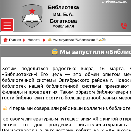
слабовидящих
Библиотека
им. Б.А.
Богаткова
МОДЕЛЬНАЯ
Главная
Новости
Мы запустили "Библиотакси! "
Мы запустили «Библио
Хотим поделиться радостью: вчера, 16 марта, 
«Библиотакси»! Его цель — это обмен опытом ме
библиотечной системы Октябрьского района г. Новос
библиотек нашей библиотечной системы приезжают
филиалы и проводят их. Таким образом библиотекари мо
гости библиотеки посетить больше разнообразных мер
И первыми совершили рейс наши коллеги из библиотек
со своим литературным путешествием «Я с книгой отк
летию со дня рождения писателя-натуралиста
Поучаствовали в путешествии ребята из 2 «А» школ