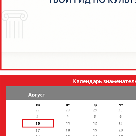
Календарь знаменател
Август
Пн
Вт
Ср
Чт
27
28
29
30
3
4
5
6
11
12
13
10
18
19
20
17