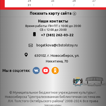
24
25
26
27
31
1
2
3
Показать карту сайта
Страницы
Категории
Наши контакты
Время работы: ПН-ПТ с 10:00 до 20:00
Афиша
СБ с 12:00 до 20:00
Выставки
+7 (383) 262-03-22
Библиотекарям
День в истории
Календарь
День в истории.
bogatkova@cbstolstoy.ru
знаменательных дат
Август
630102. г. Новосибирск, ул.
Методические
День в истории.
Никитина, 70
материалы
Апрель
Мы в соцсетях:
Богатков
День в истории.
Контакты
Декабрь
Литрес
День в истории.
© Муниципальное бюджетное учреждение культуры г.
Новости
Июль
Новосибирска "Централизованная библиотечная система им.
Категории
День в истории.
Л.Н. Толстого Октябрьского района" 2008-2024. Все права
защищены.