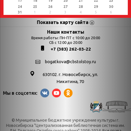
17
18
19
20
21
22
23
24
25
26
27
28
29
30
31
1
2
3
4
5
6
Показать карту сайта
Страницы
Категории
Наши контакты
Время работы: ПН-ПТ с 10:00 до 20:00
Афиша
СБ с 12:00 до 20:00
Выставки
+7 (383) 262-03-22
Библиотекарям
День в истории
Календарь
День в истории.
bogatkova@cbstolstoy.ru
знаменательных дат
Август
630102. г. Новосибирск, ул.
Методические
День в истории.
Никитина, 70
материалы
Апрель
Мы в соцсетях:
Богатков
День в истории.
Контакты
Декабрь
Литрес
День в истории.
© Муниципальное бюджетное учреждение культуры г.
Новости
Июль
Новосибирска "Централизованная библиотечная система им.
Категории
День в истории.
Л.Н. Толстого Октябрьского района" 2008-2024. Все права