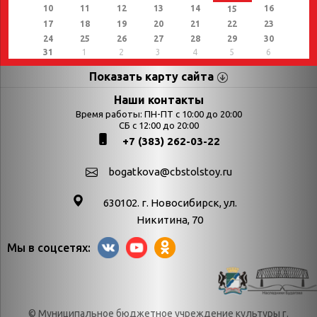
10
11
12
13
14
16
15
17
18
19
20
21
22
23
24
25
26
27
28
29
30
31
1
2
3
4
5
6
Показать карту сайта
Страницы
Категории
Наши контакты
Время работы: ПН-ПТ с 10:00 до 20:00
Афиша
СБ с 12:00 до 20:00
Выставки
+7 (383) 262-03-22
Библиотекарям
День в истории
Календарь
День в истории.
bogatkova@cbstolstoy.ru
знаменательных дат
Август
630102. г. Новосибирск, ул.
Методические
День в истории.
Никитина, 70
материалы
Апрель
Мы в соцсетях:
Богатков
День в истории.
Контакты
Декабрь
Литрес
День в истории.
© Муниципальное бюджетное учреждение культуры г.