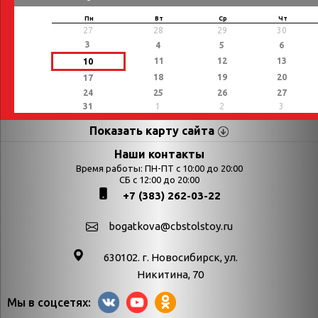
Пн
Вт
Ср
Чт
27
28
29
30
3
4
5
6
11
12
13
10
18
19
20
17
24
25
26
27
31
1
2
3
Показать карту сайта
Страницы
Категории
Наши контакты
Время работы: ПН-ПТ с 10:00 до 20:00
Афиша
СБ с 12:00 до 20:00
Выставки
+7 (383) 262-03-22
Библиотекарям
День в истории
Календарь
День в истории.
bogatkova@cbstolstoy.ru
знаменательных дат
Август
630102. г. Новосибирск, ул.
Методические
День в истории.
Никитина, 70
материалы
Апрель
Мы в соцсетях:
Богатков
День в истории.