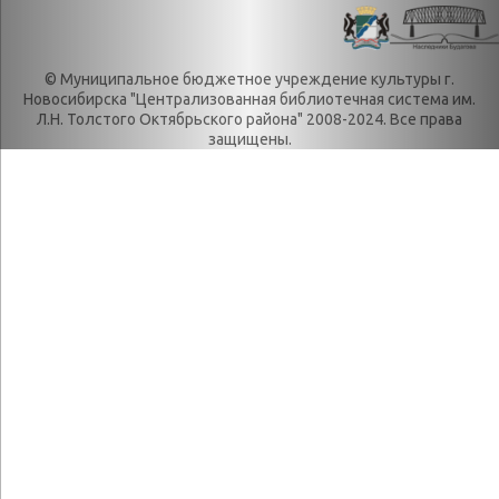
Контакты
Декабрь
Литрес
День в истории.
© Муниципальное бюджетное учреждение культуры г.
Новости
Июль
Новосибирска "Централизованная библиотечная система им.
Категории
День в истории.
Л.Н. Толстого Октябрьского района" 2008-2024. Все права
защищены.
О нас
Июнь
История
День в истории.
История
Май
библиотеки
День в истории.
Награды
Март
Локальные акты
День в истории.
Положения
Ноябрь
Правила
День в истории.
пользования
Октябрь
библиотекой
День в истории.
Реквизиты
Сентябрь