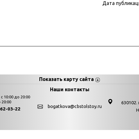
Дата публикац
Показать карту сайта
цы
К
Наши контакты
 10:00 до 20:00
Выставки
 20:00
630102. 
bogatkova@cbstolstoy.ru
262-03-22
Н
День в истории
День в истории. Авгус
День в истории. Апрел
туры г. Новосибирска "Централизованная библиотечная система им
День в истории. Декаб