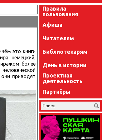
Правила
пользования
Афиша
Читателям
Библиотекарям
ичём это книги
ира: немецкий,
 тиражом более
День в истории
 человеческой
Проектная
 они приводят
деятельность
Партнёры