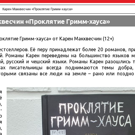
Карен Макквесчин «Проклятие Гримм-хауса»
квесчин «Проклятие Гримм-хауса»
оклятие Гримм-хауса» от Карен Макквесчин (12+)
стселлеров. Её перу принадлежат более 20 романов, пр
ей. Романы Карен переведены на большинство языков м
кий, русский и чешский языки. Романы Карен разошлись
гах писательницы всегда поднимаются темы добра,
орыми связаны все люди на земле – рано или поздно
я
ё
,
-
о
я
,
а