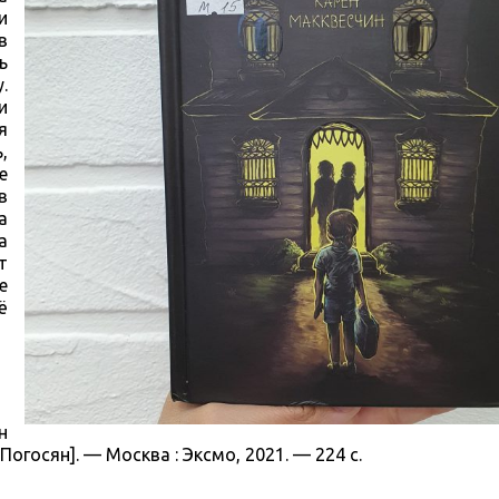
и
в
ь
.
и
я
,
е
в
а
а
т
е
ё
н
 Погосян]. — Москва : Эксмо, 2021. — 224 с.