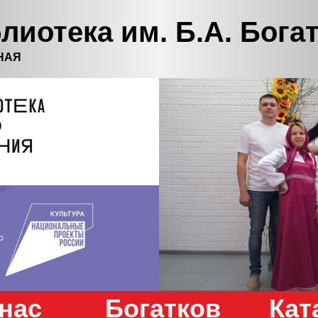
лиотека им. Б.А. Бога
НАЯ
нас
Богатков
Кат