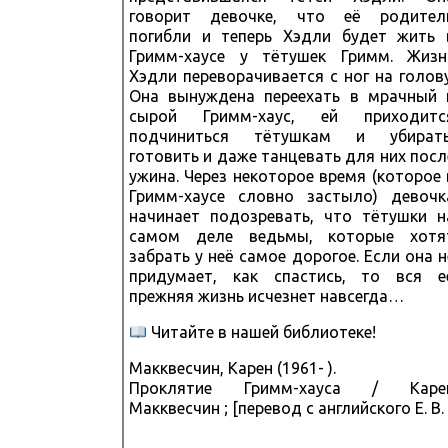
говорит девочке, что её родител
погибли и теперь Хэдли будет жить 
Гримм-хаусе у тётушек Гримм. Жизн
Хэдли переворачивается с ног на голову
Она вынуждена переехать в мрачный 
сырой Гримм-хаус, ей приходитс
подчиниться тётушкам и убирать
готовить и даже танцевать для них посл
ужина. Через некоторое время (которое 
Гримм-хаусе словно застыло) девочк
начинает подозревать, что тётушки н
самом деле ведьмы, которые хотя
забрать у неё самое дорогое. Если она н
придумает, как спастись, то вся е
прежняя жизнь исчезнет навсегда…
Читайте в нашей библиотеке!
Макквесчин, Карен (1961- ).
Проклятие Гримм-хауса / Каре
Макквесчин ; [перевод с английского Е. В.