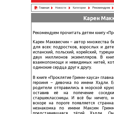
Главная
Новости
Категории
Рекомендуем
Карен Мак
Рекомендуем прочитать детям книгу «Пр
Карен Макквесчин – автор множества бе
для всех: подростков, взрослых и дет
испанский, польский, корейский, турец
двух миллионов экземпляров. В кни
взаимопомощи и невидимых нитей, кот
одинокие сердца друг к другу.
В книге «Проклятие Гримм-хауса» главна
героиня – девочка по имени Хэдли. Е
родители отправились в морской круиз
оставив её на попечение соседки
старшеклассницы. И всё бы ничего, н
вскоре на пороге появляется странна
незнакомка по имени Максим Гримм
представившаяся тётей Хэдли. Он