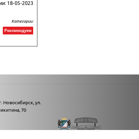
ии:
18-05-2023
Категории:
Рекомендуем
атегории
г. Новосибирск, ул.
икитина, 70
т
ь
. Л.Н. Толстого Октябрьского района" 2008-
рь