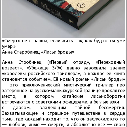
«Смерть не страшна, если жить так, как будто ты уже
умер.»
Анна Cтаробинец «Лисьи броды»
Анна Стробинец («Первый отряд», «Переходный
возраст», «Убежище 3/9») давно завоевала звание
«королевы российского триллера», а каждая ее книга
становится событием. Её новый роман «Лисьи броды»
— это приключенческий мистический триллер про
затерянное на русско-маньчжурской границе проклятое
место, в котором китайские лисы-оборотни
встречаются с советскими офицерами, а беглые зэки —
с даосом, владеющим тайной бессмертия.
Захватывающее и страшное путешествие в сердце
тьмы, где каждый находит то, что он заслужил: кто-то
— любовь, иные — смерть, и абсолютно все — свою