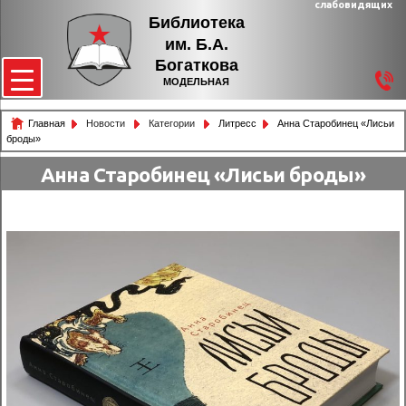
слабовидящих
Библиотека
им. Б.А.
Богаткова
МОДЕЛЬНАЯ
Главная
Новости
Категории
Литресс
Анна Cтаробинец «Лисьи
броды»
Анна Cтаробинец «Лисьи броды»