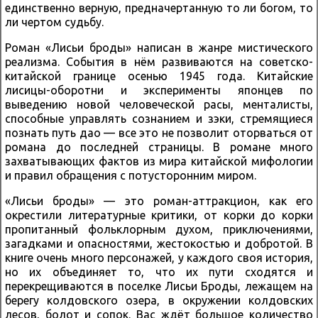
единственно верную, предначертанную то ли богом, то
ли чертом судьбу.
Роман «Лисьи броды» написан в жанре мистического
реализма. События в нём развиваются на советско-
китайской границе осенью 1945 года. Китайские
лисицы-оборотни и эксперименты японцев по
выведению новой человеческой расы, менталисты,
способные управлять сознанием и зэки, стремящиеся
познать путь дао — все это не позволит оторваться от
романа до последней страницы. В романе много
захватывающих фактов из мира китайской мифологии
и правил обращения с потусторонним миром.
«Лисьи броды» — это роман-аттракцион, как его
окрестили литературные критики, от корки до корки
пропитанный фольклорным духом, приключениями,
загадками и опасностями, жестокостью и добротой. В
книге очень много персонажей, у каждого своя история,
но их объединяет то, что их пути сходятся и
перекрещиваются в поселке Лисьи Броды, лежащем на
берегу колдовского озера, в окружении колдовских
лесов, болот и сопок. Вас ждёт большое количество