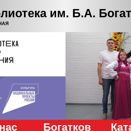
лиотека им. Б.А. Бога
НАЯ
нас
Богатков
Кат