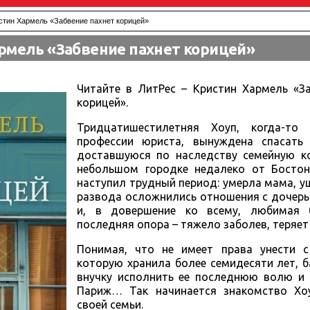
стин Хармель «Забвение пахнет корицей»
рмель «Забвение пахнет корицей»
Читайте в ЛитРес – Кристин Хармель «За
корицей».
Тридцатишестилетняя Хоуп, когда-то
профессии юриста, вынуждена спасать
доставшуюся по наследству семейную к
небольшом городке недалеко от Бостон
наступил трудный период: умерла мама, у
развода осложнились отношения с дочер
и, в довершение ко всему, любимая 
последняя опора – тяжело заболев, теряет
Понимая, что не имеет права унести с
которую хранила более семидесяти лет, 
внучку исполнить ее последнюю волю и 
Париж… Так начинается знакомство Хо
своей семьи.