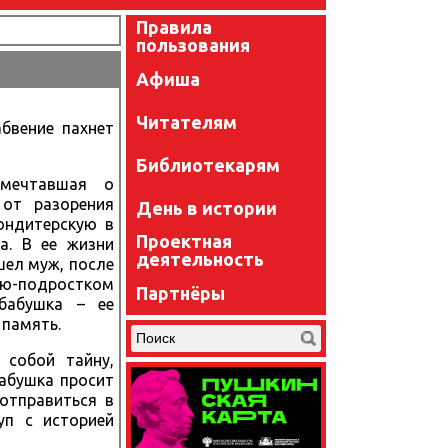
Правила
пользования
Афиша
Читателям
бвение пахнет
Библиотекарям
 мечтавшая о
 от разорения
День в истории
ондитерскую в
Проектная
а. В ее жизни
деятельность
шел муж, после
ью-подростком
Партнёры
бабушка – ее
 память.
 собой тайну,
бабушка просит
отправиться в
уп с историей