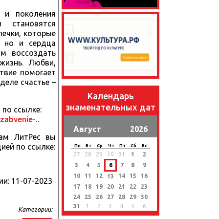
 и поколения
 становятся
печки, которые
, но и сердца
ам воссоздать
жизнь. Любви,
твие помогает
деле счастье –
Календарь
знаменательных дат
 по ссылке:
zabvenie-..
Август
2026
сам ЛитРес вы
ией по ссылке:
Пн
Вт
Ср
Чт
Пт
Сб
Вс
30
27
28
29
31
1
2
3
4
5
6
7
8
9
10
11
12
14
15
16
13
ии:
11-07-2023
17
18
19
20
21
22
23
24
25
26
27
28
29
30
31
1
2
3
4
5
6
Категории: