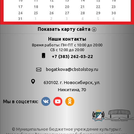
10
11
12
13
14
16
15
17
18
19
20
21
22
23
24
25
26
27
28
29
30
31
1
2
3
4
5
6
Показать карту сайта
Страницы
Категории
Наши контакты
Время работы: ПН-ПТ с 10:00 до 20:00
Афиша
СБ с 12:00 до 20:00
Выставки
+7 (383) 262-03-22
Библиотекарям
День в истории
Календарь
День в истории.
bogatkova@cbstolstoy.ru
знаменательных дат
Август
630102. г. Новосибирск, ул.
Методические
День в истории.
Никитина, 70
материалы
Апрель
Мы в соцсетях:
Богатков
День в истории.
Контакты
Декабрь
Литрес
День в истории.
© Муниципальное бюджетное учреждение культуры г.
Новости
Июль