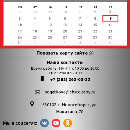
Пн
Вт
Ср
Чт
Пт
Сб
Вс
2
27
28
29
30
31
1
3
4
5
6
7
8
9
10
11
12
13
14
15
16
17
18
19
20
21
22
23
24
25
26
27
28
29
30
31
1
2
3
4
5
6
Показать карту сайта
Страницы
Категории
Наши контакты
Время работы: ПН-ПТ с 10:00 до 20:00
Афиша
СБ с 12:00 до 20:00
Выставки
+7 (383) 262-03-22
Библиотекарям
День в истории
Календарь
День в истории.
bogatkova@cbstolstoy.ru
знаменательных дат
Август
630102. г. Новосибирск, ул.
Методические
День в истории.
Никитина, 70
материалы
Апрель
Мы в соцсетях:
Богатков
День в истории.