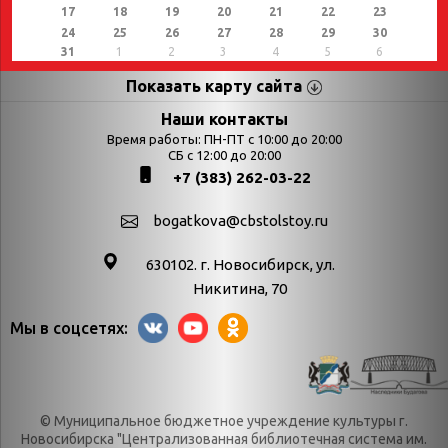
17
18
19
20
21
22
23
24
25
26
27
28
29
30
31
1
2
3
4
5
6
Показать карту сайта
Страницы
Категории
Наши контакты
Время работы: ПН-ПТ с 10:00 до 20:00
Афиша
СБ с 12:00 до 20:00
Выставки
+7 (383) 262-03-22
Библиотекарям
День в истории
Календарь
День в истории.
bogatkova@cbstolstoy.ru
знаменательных дат
Август
630102. г. Новосибирск, ул.
Методические
День в истории.
Никитина, 70
материалы
Апрель
Мы в соцсетях:
Богатков
День в истории.
Контакты
Декабрь
Литрес
День в истории.
© Муниципальное бюджетное учреждение культуры г.
Новости
Июль
Новосибирска "Централизованная библиотечная система им.