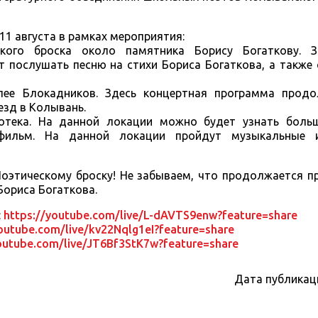
1 августа в рамках мероприятия:
ского броска около памятника Борису Богаткову. 
т послушать песню на стихи Бориса Богаткова, а также
лее Блокадников. Здесь концертная программа продо
езд в Колывань.
иотека. На данной локации можно будет узнать боль
 фильм. На данной локации пройдут музыкальные и
оэтическому броску! Не забываем, что продолжается п
Бориса Богаткова.
:
https://youtube.com/live/L-dAVTS9enw?feature=share
youtube.com/live/kv22Nqlg1eI?feature=share
outube.com/live/JT6Bf3StK7w?feature=share
Дата публикац