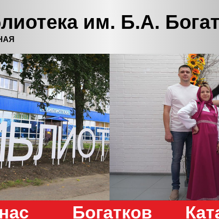
лиотека им. Б.А. Бога
НАЯ
нас
Богатков
Кат