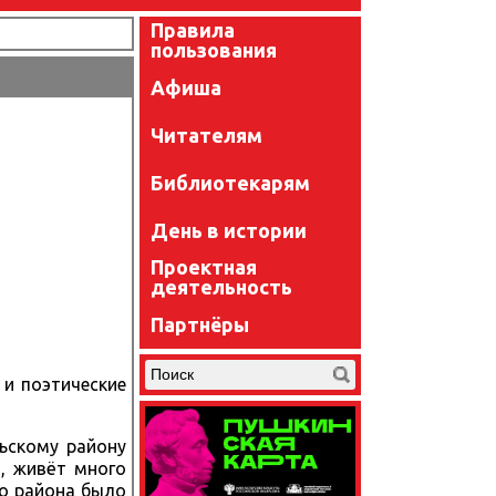
Правила
пользования
Афиша
Читателям
Библиотекарям
День в истории
Проектная
деятельность
Партнёры
 и поэтические
рьскому району
, живёт много
го района было