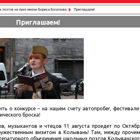
 поэтов на приз имени Бориса Богаткова
Приглашаем!
Приглашаем!
ть о конкурсе – на нашем счету автопробег, фестивали
ического броска!
ов, музыкантов и чтецов 11 августа проедет по Октяб
дружественным визитом в Колывань! Там, между прочим
литературного объединения школьных поэтов Колыванско