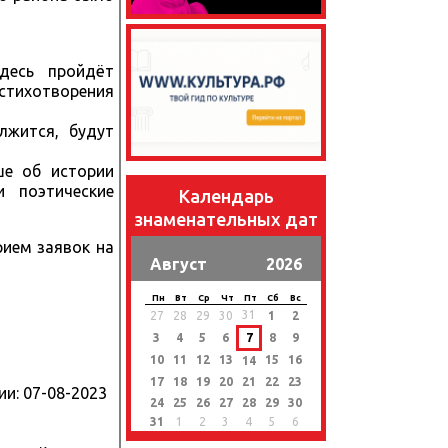
Здесь пройдёт
 стихотворения
лжится, будут
ше об истории
 поэтические
Календарь
знаменательных дат
рием заявок на
Август
2026
Пн
Вт
Ср
Чт
Пт
Сб
Вс
31
27
28
29
30
1
2
3
4
5
6
7
8
9
10
11
12
13
15
16
14
17
18
19
20
21
22
23
ии:
07-08-2023
24
25
26
27
28
29
30
31
1
2
3
4
5
6