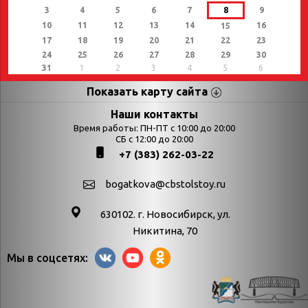
3
4
5
6
7
8
9
10
11
12
13
14
16
15
17
18
19
20
21
22
23
24
25
26
27
28
29
30
31
1
2
3
4
5
6
Показать карту сайта
Страницы
Категории
Наши контакты
Время работы: ПН-ПТ с 10:00 до 20:00
Афиша
СБ с 12:00 до 20:00
Выставки
+7 (383) 262-03-22
Библиотекарям
День в истории
Календарь
День в истории.
bogatkova@cbstolstoy.ru
знаменательных дат
Август
630102. г. Новосибирск, ул.
Методические
День в истории.
Никитина, 70
материалы
Апрель
Мы в соцсетях:
Богатков
День в истории.
Контакты
Декабрь
Литрес
День в истории.