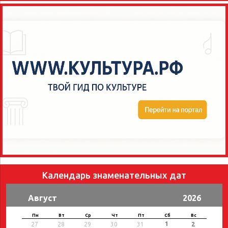
Календарь знаменательных дат
Август
2026
Пн
Вт
Ср
Чт
Пт
Сб
Вс
1
27
28
29
30
31
2