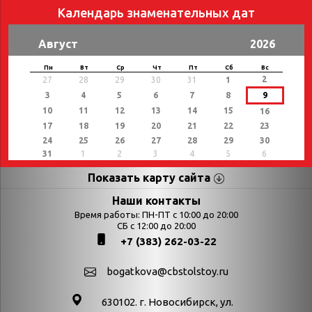
Календарь знаменательных дат
Август
2026
Пн
Вт
Ср
Чт
Пт
Сб
Вс
2
27
28
29
30
31
1
3
4
5
6
7
8
9
10
11
12
13
14
15
16
17
18
19
20
21
22
23
24
25
26
27
28
29
30
31
1
2
3
4
5
6
Показать карту сайта
Страницы
Категории
Наши контакты
Время работы: ПН-ПТ с 10:00 до 20:00
Афиша
СБ с 12:00 до 20:00
Выставки
+7 (383) 262-03-22
Библиотекарям
День в истории
Календарь
День в истории.
bogatkova@cbstolstoy.ru
знаменательных дат
Август
630102. г. Новосибирск, ул.
Методические
День в истории.