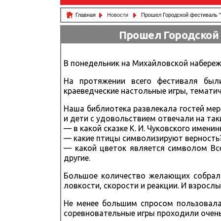
Главная
Новости
Прошел Городской фестиваль "С
Прошел Городской 
В понедельник на Михайловской набережн
На протяжении всего фестиваля были
краеведческие настольные игры, тематич
Наша библиотека развлекала гостей мер
и дети с удовольствием отвечали на так
— в какой сказке К. И. Чуковского имен
— какие птицы символизируют верность
— какой цветок является символом Все
другие.
Большое количество желающих собрала
ловкости, скорости и реакции. И взрослые
Не менее большим спросом пользовалас
соревновательные игры проходили очень