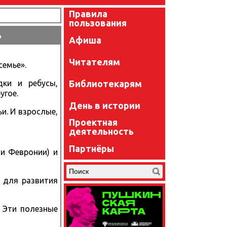
Правила
пользования
»
Афиша
Читателям
семье».
Библиотекарям
дки и ребусы,
угое.
День в истории
и. И взрослые,
Проектная
деятельность
Партнёры
 и Февронии) и
 для развития
 Эти полезные