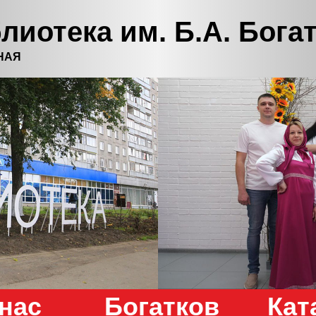
лиотека им. Б.А. Бога
НАЯ
нас
Богатков
Кат