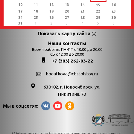
10
11
12
13
14
16
15
17
18
19
20
21
22
23
24
25
26
27
28
29
30
31
1
2
3
4
5
6
Показать карту сайта
Страницы
Категории
Наши контакты
Время работы: ПН-ПТ с 10:00 до 20:00
Афиша
СБ с 12:00 до 20:00
Выставки
+7 (383) 262-03-22
Библиотекарям
День в истории
Календарь
День в истории.
bogatkova@cbstolstoy.ru
знаменательных дат
Август
630102. г. Новосибирск, ул.
Методические
День в истории.
Никитина, 70
материалы
Апрель
Мы в соцсетях:
Богатков
День в истории.
Контакты
Декабрь
Литрес
День в истории.
© Муниципальное бюджетное учреждение культуры г.