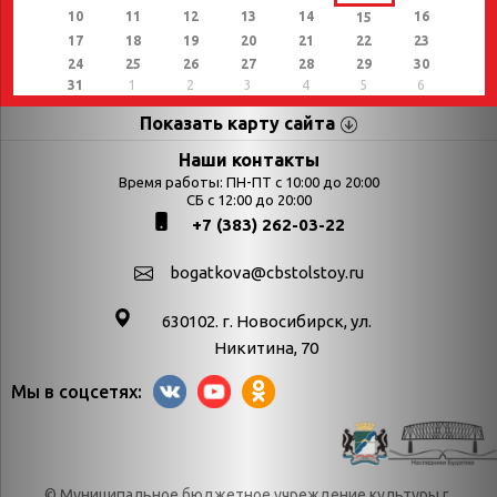
10
11
12
13
14
16
15
17
18
19
20
21
22
23
24
25
26
27
28
29
30
31
1
2
3
4
5
6
Показать карту сайта
Страницы
Категории
Наши контакты
Время работы: ПН-ПТ с 10:00 до 20:00
Афиша
СБ с 12:00 до 20:00
Выставки
+7 (383) 262-03-22
Библиотекарям
День в истории
Календарь
День в истории.
bogatkova@cbstolstoy.ru
знаменательных дат
Август
630102. г. Новосибирск, ул.
Методические
День в истории.
Никитина, 70
материалы
Апрель
Мы в соцсетях:
Богатков
День в истории.
Контакты
Декабрь
Литрес
День в истории.
© Муниципальное бюджетное учреждение культуры г.